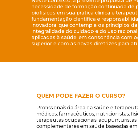
Neste contexto, a presente proposta de P
necessidade de formação continuada de pro
biofísicos em sua prática clínica e terapêut
fundamentação científica e responsabilid
inovadora, que contempla os princípios da 
integralidade do cuidado e do uso raciona
aplicadas à saúde, em consonância com o
superior e com as novas diretrizes para a
QUEM PODE FAZER O CURSO?
Profissionais da área da saúde e terapeut
médicos, farmacêuticos, nutricionistas, fi
terapeutas ocupacionais, acupunturistas e
complementares em saúde baseadas em e