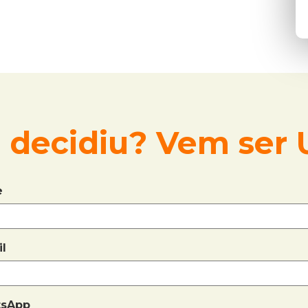
e decidiu? Vem ser U
e
il
tsApp