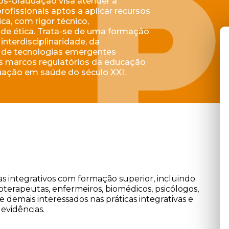
ós-Graduação visa atender à
fissionais aptos a aplicar recursos
ica, com rigor técnico,
ade ética. Trata-se de uma formação
interdisciplinaridade, da
l de tecnologias emergentes
s marcos regulatórios da educação
tuação em saúde do século XXI.
as integrativos com formação superior, incluindo
sioterapeutas, enfermeiros, biomédicos, psicólogos,
 demais interessados nas práticas integrativas e
vidências.