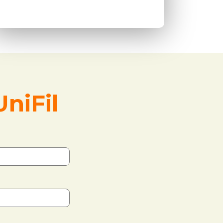
niFil