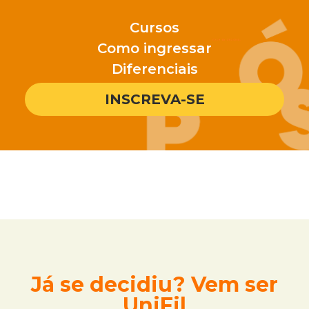
Cursos
Como ingressar
Diferenciais
INSCREVA-SE
Já se decidiu? Vem ser
UniFil