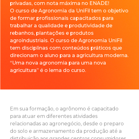
privadas, com nota máxima no ENADE!
O curso de Agronomia da UniFil tem o objetivo
de formar profissionais capacitados para
trabalhar a qualidade e produtividade de
rebanhos, plantações e produtos
agroindustriais. O curso de Agronomia UniFil
tem disciplinas com conteúdos práticos que
direcionam o aluno para a agricultura moderna.
“Uma nova agronomia para uma nova
agricultura” é o lema do curso.
Em sua formação, o agrônomo é capacitado
para atuar em diferentes atividades
relacionadas ao agronegócio, desde o preparo
do solo e armazenamento da produção até a
distribuição aos grandes centros consumidores