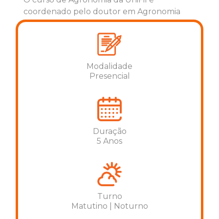
coordenado pelo doutor em Agronomia
(Agricultura) pela Universidade Estadual
Paulista Júlio de Mesquita Filho e University
of Arkansas (EUA), Fabio Suano de Souza.
Fabio é, também, professor titular do curso
Modalidade
de graduação UniFil e pesquisador do
Presencial
Instituto Agronômico do Paraná (IAPAR).
Duração
5 Anos
Turno
Matutino | Noturno