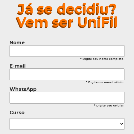
Já se decidiu?
Vem ser UniFil
Nome
* Digite seu nome completo.
E-mail
* Digite um e-mail válido.
WhatsApp
* Digite seu celular.
Curso