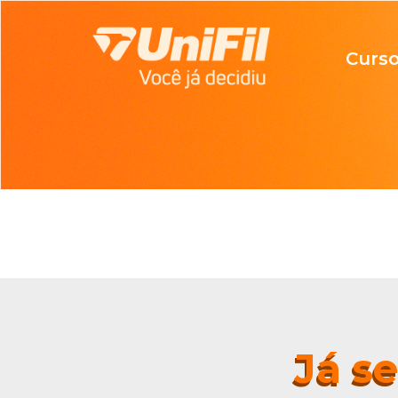
Curs
Já s