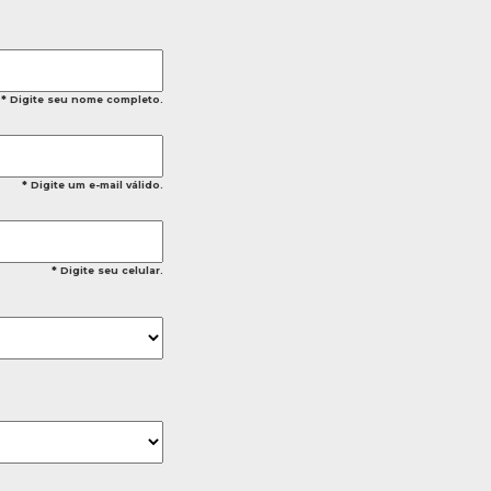
* Digite seu nome completo.
* Digite um e-mail válido.
* Digite seu celular.