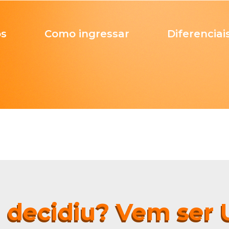
os
Como ingressar
Diferenciai
e decidiu? Vem ser U