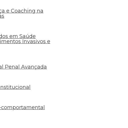
a e Coaching na
as
dos em Saúde
dimentos Invasivos e
ual Penal Avançada
nstitucional
co-comportamental