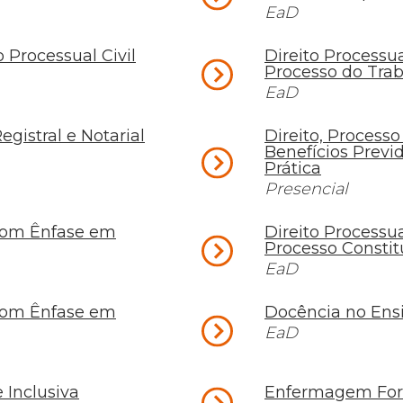
EaD
to Processual Civil
Direito Process
Processo do Tra
EaD
Registral e Notarial
Direito, Processo
Benefícios Previd
Prática
Presencial
 com Ênfase em
Direito Process
Processo Constit
EaD
 com Ênfase em
Docência no Ens
EaD
 Inclusiva
Enfermagem For