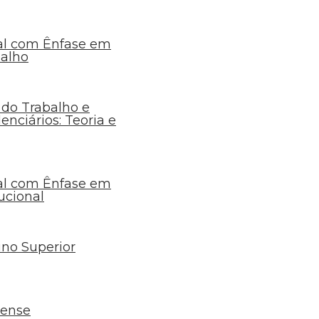
ual com Ênfase em
balho
 do Trabalho e
enciários: Teoria e
ual com Ênfase em
ucional
ino Superior
ense