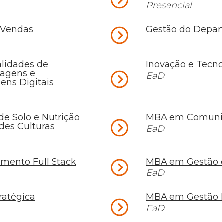
Presencial
 Vendas
Gestão do Depar
lidades de
Inovação e Tecno
magens e
EaD
ens Digitais
de Solo e Nutrição
MBA em Comunic
des Culturas
EaD
mento Full Stack
MBA em Gestão d
EaD
ratégica
MBA em Gestão 
EaD