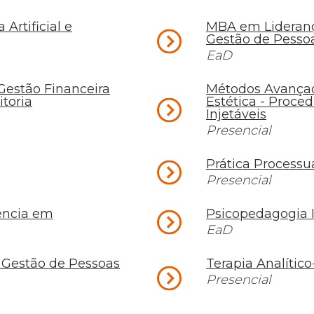
Artificial e
MBA em Lideranç
Gestão de Pesso
EaD
estão Financeira
Métodos Avança
itoria
Estética - Proce
Injetáveis
Presencial
Prática Process
Presencial
ência em
Psicopedagogia I
EaD
 Gestão de Pessoas
Terapia Analíti
Presencial