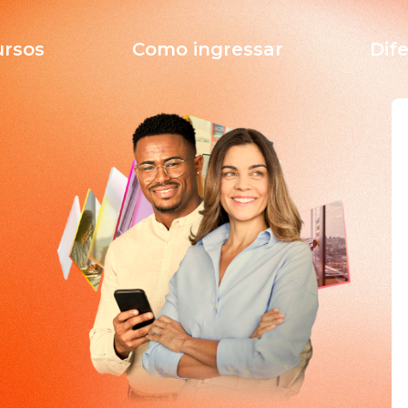
ursos
Como ingressar
Dife