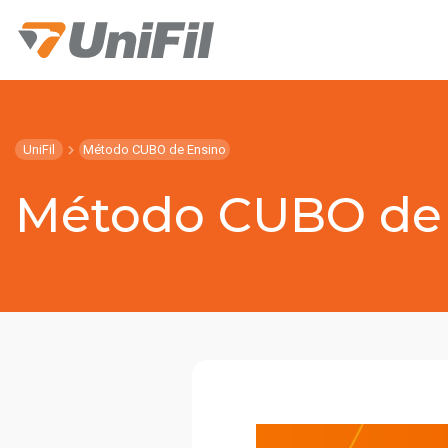
UniFil
Método CUBO de Ensino
Método CUBO de 