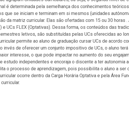
ional é determinada pela semelhança dos conhecimentos teórico
s que se iniciam e terminam em si mesmos (unidades autônomas
ação da matriz curricular. Elas são ofertadas com 15 ou 30 horas
) e UCs FLEX (Optativas). Dessa forma, os conteúdos das tradic
semestres letivos, são substituídas pelas UCs oferecidas ao l
curricular permite ao aluno de graduação cursar UCs de acordo 
o invés de oferecer um conjunto impositivo de UCs, o aluno terá
aior interesse, o que pode impactar no aumento do seu engajam
de estudo independentes e encoraja o discente a ter autonomia a
cilita o processo de aprendizagem, pois possibilita o aluno a ser
urricular ocorre dentro da Carga Horária Optativa e pela Área Func
curricular.