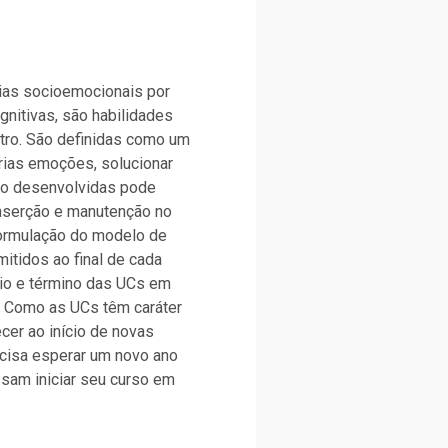
ias socioemocionais por
itivas, são habilidades
tro. São definidas como um
rias emoções, solucionar
uco desenvolvidas pode
nserção e manutenção no
formulação do modelo de
mitidos ao final de cada
cio e término das UCs em
). Como as UCs têm caráter
er ao início de novas
ecisa esperar um novo ano
ssam iniciar seu curso em