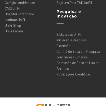
Colégio Londrinense
Seja um Polo EAD UniFil
CMG UniFil
Pesquisa e
Hospital Veterinário
Inovação
Instituto UniFil
UniFil Shop
UniFil Farma
Bibliotecas UniFil
Iniciação à Pesquisa
Extensão
Comitê de Ética em Pesquisa
com Seres Humanos
Comissão de Ética no Uso de
Animais
Publicações Científicas