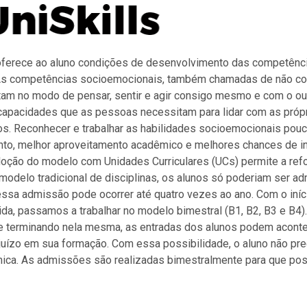
s oferece ao aluno condições de desenvolvimento das competênc
As competências socioemocionais, também chamadas de não cogn
tam no modo de pensar, sentir e agir consigo mesmo e com o ou
 capacidades que as pessoas necessitam para lidar com as próp
os. Reconhecer e trabalhar as habilidades socioemocionais po
nto, melhor aproveitamento acadêmico e melhores chances de i
oção do modelo com Unidades Curriculares (UCs) permite a re
 modelo tradicional de disciplinas, os alunos só poderiam ser ad
essa admissão pode ocorrer até quatro vezes ao ano. Com o iní
nida, passamos a trabalhar no modelo bimestral (B1, B2, B3 e B4
 terminando nela mesma, as entradas dos alunos podem acontec
juízo em sua formação. Com essa possibilidade, o aluno não pr
êmica. As admissões são realizadas bimestralmente para que po