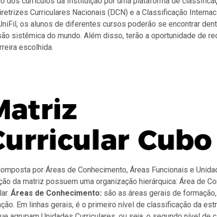
o dos currículos da Instituição por uma plataforma de classific
iretrizes Curriculares Nacionais (DCN) e a Classificação Interna
iFil, os alunos de diferentes cursos poderão se encontrar dentr
isão sistêmica do mundo. Além disso, terão a oportunidade de 
rreira escolhida.
 composta por Áreas de Conhecimento, Áreas Funcionais e Unidad
ção da matriz possuem uma organização hierárquica: Área de C
lar.
Áreas de Conhecimento:
são as áreas gerais de formação
ação. Em linhas gerais, é o primeiro nível de classificação da estr
ue agrupam Unidades Curriculares, ou seja, o segundo nível de c