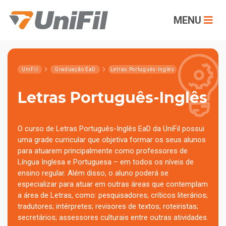
MENU
UniFil
Graduação EaD
Letras Português-Inglês
Letras Português-Inglês
O curso de Letras Português-Inglês EaD da UniFil possui
uma grade curricular que objetiva formar os seus alunos
para atuarem principalmente como professores de
Língua Inglesa e Portuguesa – em todos os níveis de
ensino regular. Além disso, o aluno poderá se
especializar para atuar em outras áreas que contemplam
a área de Letras, como: pesquisadores; críticos literários;
tradutores; intérpretes; revisores de textos; roteiristas;
secretários; assessores culturais entre outras atividades.