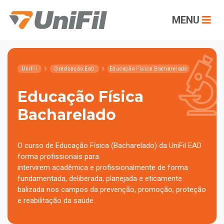
MENU
UniFil
Graduação EaD
Educação Física Bacharelado
Educação Física
Bacharelado
O curso de Educação Física (Bacharelado) da UniFil EAD
forma profissionais para
intervirem acadêmica e profissionalmente de forma
fundamentada, deliberada, planejada e eticamente
balizada nos campos da prevenção, promoção, proteção
e reabilitação da saúde.