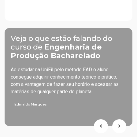
Veja o que estão falando do
curso de
Engenharia de
Produção Bacharelado
odo
Ao estudar na UniFil pelo método EAD o aluno
Duran
consegue adquirir conhecimento teórico e prático,
apoi
com a vantagem de fazer seu horário e acessar as
vári
liar
matérias de qualquer parte do planeta.
cida
estu
Edinaldo Marques
Luc