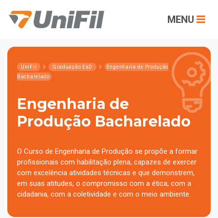
MENU
UniFil
Graduação EaD
Engenharia de Produção
Bacharelado
Engenharia de
Produção Bacharelado
O Curso de Engenharia de Produção se propõe a formar
profissionais com habilitação plena, capazes de exercer
com excelência atividades técnicas e que demonstrem,
em suas atitudes, o compromisso com a ética, com a
cidadania, com a coletividade e com o meio ambiente.