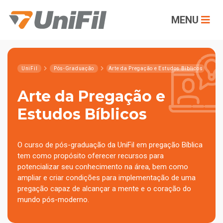
MENU
UniFil
Pós-Graduação
Arte da Pregação e Estudos Bíblicos
Arte da Pregação e
Estudos Bíblicos
O curso de pós-graduação da UniFil em pregação Bíblica
tem como propósito oferecer recursos para
potencializar seu conhecimento na área, bem como
ampliar e criar condições para implementação de uma
pregação capaz de alcançar a mente e o coração do
mundo pós-moderno.