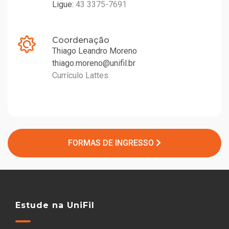
Ligue:
43 3375-7691
Coordenação
Thiago Leandro Moreno
thiago.moreno@unifil.br
Currículo Lattes
FORMAS DE INGRESSO
Estude na UniFil