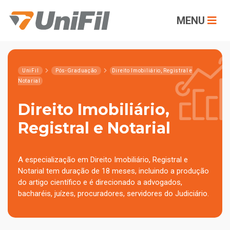
MENU
UniFil
Pós-Graduação
Direito Imobiliário, Registral e
Notarial
Direito Imobiliário,
Registral e Notarial
A especialização em Direito Imobiliário, Registral e
Notarial tem duração de 18 meses, incluindo a produção
do artigo científico e é direcionado a advogados,
bacharéis, juízes, procuradores, servidores do Judiciário.