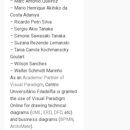
– Marc Antonio Queiroz
– Mario Henrique Akihiko da
Costa Adaniya
– Ricardo Petri Silva
– Sergio Akio Tanaka
– Simone Sawasaki Tanaka
– Suzana Rezende Lemanski
– Tania Camila Kochmanscky
Goulart
– Wilson Sanches
– Walter Schmidt Marinho
As an
Academic Partner of
Visual Paradigm
, Centro
Universitário Filadélfia is granted
the use of Visual Paradigm
Online for drawing technical
diagrams (
UML
,
ERD
,
DFD
, etc)
and business diagrams (
BPMN
,
ArchiMate
).